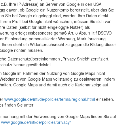
 z.B. Ihre IP-Adresse) an Server von Google in den USA
ig davon, ob Google ein Nutzerkonto bereitstellt, über das Sie
nn Sie bei Google eingeloggt sind, werden Ihre Daten direkt
hrem Profil bei Google nicht wünschen, müssen Sie sich vor
re Daten (selbst für nicht eingeloggte Nutzer) als
wertung erfolgt insbesondere gemäß Art. 6 Abs. 1 lit.f DSGVO
der Einblendung personalisierter Werbung, Marktforschung
 Ihnen steht ein Widerspruchsrecht zu gegen die Bildung dieser
 Google richten müssen.
sche Datenschutzübereinkommen „Privacy Shield“ zertifiziert,
schutzniveaus gewährleistet.
 an Google im Rahmen der Nutzung von Google Maps nicht
n Webdienst von Google Maps vollständig zu deaktivieren, indem
halten. Google Maps und damit auch die Kartenanzeige auf
ter
www.google.de/intl/de/policies/terms/regional.html
einsehen,
s finden Sie unter
ammenhang mit der Verwendung von Google Maps finden Sie auf
:
www.google.de/intl/de/policies/privacy/