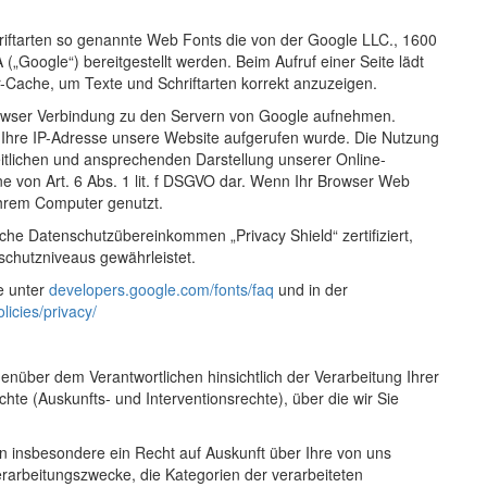
chriftarten so genannte Web Fonts die von der Google LLC., 1600
Google“) bereitgestellt werden. Beim Aufruf einer Seite lädt
r-Cache, um Texte und Schriftarten korrekt anzuzeigen.
wser Verbindung zu den Servern von Google aufnehmen.
 Ihre IP-Adresse unsere Website aufgerufen wurde. Die Nutzung
eitlichen und ansprechenden Darstellung unserer Online-
nne von Art. 6 Abs. 1 lit. f DSGVO dar. Wenn Ihr Browser Web
 Ihrem Computer genutzt.
sche Datenschutzübereinkommen „Privacy Shield“ zertifiziert,
schutzniveaus gewährleistet.
e unter
developers.google.com/fonts/faq
und in der
icies/privacy/
nüber dem Verantwortlichen hinsichtlich der Verarbeitung Ihrer
e (Auskunfts- und Interventionsrechte), über die wir Sie
 insbesondere ein Recht auf Auskunft über Ihre von uns
rarbeitungszwecke, die Kategorien der verarbeiteten