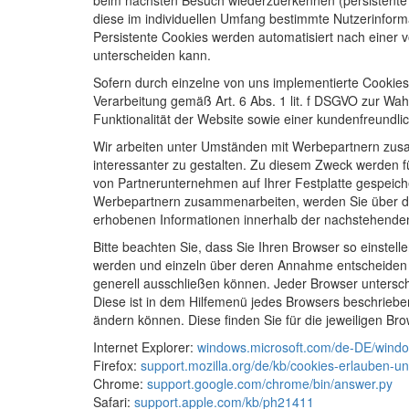
beim nächsten Besuch wiederzuerkennen (persistente 
diese im individuellen Umfang bestimmte Nutzerinform
Persistente Cookies werden automatisiert nach einer 
unterscheiden kann.
Sofern durch einzelne von uns implementierte Cookies
Verarbeitung gemäß Art. 6 Abs. 1 lit. f DSGVO zur Wa
Funktionalität der Website sowie einer kundenfreundli
Wir arbeiten unter Umständen mit Werbepartnern zusa
interessanter zu gestalten. Zu diesem Zweck werden f
von Partnerunternehmen auf Ihrer Festplatte gespeich
Werbepartnern zusammenarbeiten, werden Sie über de
erhobenen Informationen innerhalb der nachstehenden 
Bitte beachten Sie, dass Sie Ihren Browser so einstel
werden und einzeln über deren Annahme entscheiden 
generell ausschließen können. Jeder Browser unterschei
Diese ist in dem Hilfemenü jedes Browsers beschrieben
ändern können. Diese finden Sie für die jeweiligen Br
Internet Explorer:
windows.microsoft.com/de-DE/window
Firefox:
support.mozilla.org/de/kb/cookies-erlauben-u
Chrome:
support.google.com/chrome/bin/answer.py
Safari:
support.apple.com/kb/ph21411