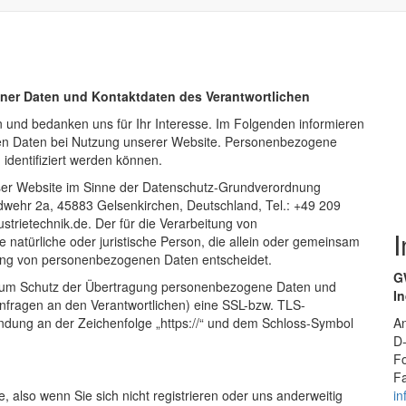
ner Daten und Kontaktdaten des Verantwortlichen
 und bedanken uns für Ihr Interesse. Im Folgenden informieren
en Daten bei Nutzung unserer Website. Personenbezogene
 identifiziert werden können.
ieser Website im Sinne der Datenschutz-Grundverordnung
wehr 2a, 45883 Gelsenkirchen, Deutschland, Tel.: +49 209
trietechnik.de. Der für die Verarbeitung von
 natürliche oder juristische Person, die allein oder gemeinsam
tung von personenbezogenen Daten entscheidet.
G
 zum Schutz der Übertragung personenbezogene Daten und
I
 Anfragen an den Verantwortlichen) eine SSL-bzw. TLS-
indung an der Zeichenfolge „https://“ und dem Schloss-Symbol
A
D
F
F
 also wenn Sie sich nicht registrieren oder uns anderweitig
in