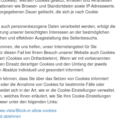
Cookies). Werden Cookies gesetzt, erheben und verarbeiten
ationen wie Browser- und Standortdaten sowie IP-Adresswerte.
vorgegebenen Dauer gelöscht, die sich je nach Cookie
 auch personenbezogene Daten verarbeitet werden, erfolgt die
hrung unserer berechtigten Interessen an der bestmöglichen
chen und effektiven Ausgestaltung des Seitenbesuchs.
mmen, die uns helfen, unser Internetangebot für Sie
ür diesen Fall bei Ihrem Besuch unserer Website auch Cookies
ert (Cookies von Drittanbietern). Wenn wir mit vorbenannten
n Einsatz derartiger Cookies und den Umfang der jeweils
Absätze individuell und gesondert informiert.
len können, dass Sie über das Setzen von Cookies informiert
oder die Annahme von Cookies für bestimmte Fälle oder
det sich in der Art, wie er die Cookie-Einstellungen verwaltet.
, welches Ihnen erläutert, wie Sie Ihre Cookie-Einstellungen
owser unter den folgenden Links:
s-vista/Block-or-allow-cookies
nd-ablehnen